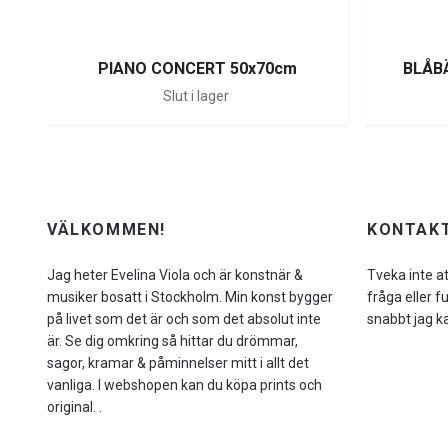
PIANO CONCERT 50x70cm
BLÅB
Slut i lager
VÄLKOMMEN!
KONTAKT
Jag heter Evelina Viola och är konstnär &
Tveka inte a
musiker bosatt i Stockholm. Min konst bygger
fråga eller f
på livet som det är och som det absolut inte
snabbt jag k
är. Se dig omkring så hittar du drömmar,
sagor, kramar & påminnelser mitt i allt det
vanliga. I webshopen kan du köpa prints och
original. .