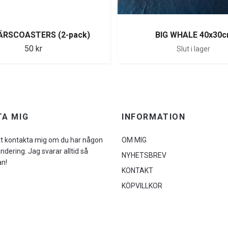
ÄRSCOASTERS (2-pack)
BIG WHALE 40x30
50 kr
Slut i lager
A MIG
INFORMATION
tt kontakta mig om du har någon
OM MIG
undering. Jag svarar alltid så
NYHETSBREV
an!
KONTAKT
KÖPVILLKOR