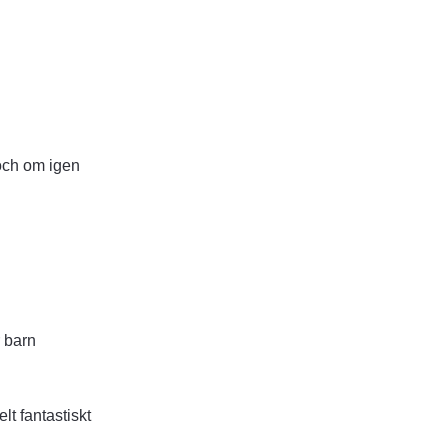
 och om igen
r barn
lt fantastiskt