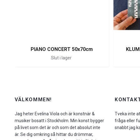
PIANO CONCERT 50x70cm
KLUM
Slut i lager
VÄLKOMMEN!
KONTAKT
Jag heter Evelina Viola och är konstnär &
Tveka inte a
musiker bosatt i Stockholm. Min konst bygger
fråga eller f
på livet som det är och som det absolut inte
snabbt jag k
är. Se dig omkring så hittar du drömmar,