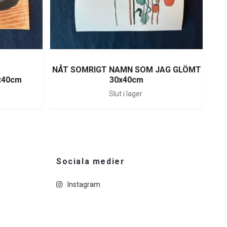
NÅT SOMRIGT NAMN SOM JAG GLÖMT
x40cm
30x40cm
T
Slut i lager
Sociala medier
Instagram