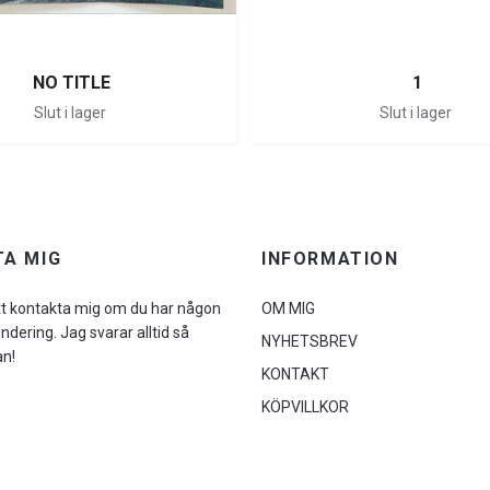
NO TITLE
1
Slut i lager
Slut i lager
A MIG
INFORMATION
tt kontakta mig om du har någon
OM MIG
undering. Jag svarar alltid så
NYHETSBREV
an!
KONTAKT
KÖPVILLKOR