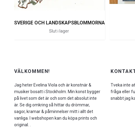
SVERIGE OCH LANDSKAPSBLOMMORNA
Slut i lager
VÄLKOMMEN!
KONTAKT
Jag heter Evelina Viola och är konstnär &
Tveka inte a
musiker bosatt i Stockholm. Min konst bygger
fråga eller f
på livet som det är och som det absolut inte
snabbt jag k
är. Se dig omkring så hittar du drömmar,
sagor, kramar & påminnelser mitt i allt det
vanliga. I webshopen kan du köpa prints och
original. .