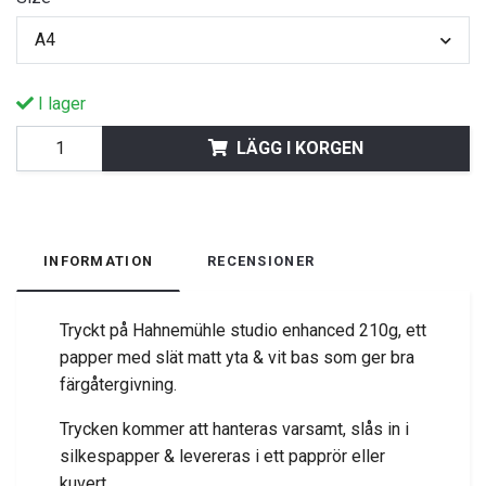
A4
I lager
LÄGG I KORGEN
INFORMATION
RECENSIONER
Tryckt på Hahnemühle studio enhanced 210g, ett
papper med slät matt yta & vit bas som ger bra
färgåtergivning.
Trycken kommer att hanteras varsamt, slås in i
silkespapper & levereras i ett papprör eller
kuvert.