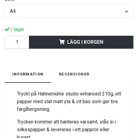
A4
I lager
LÄGG I KORGEN
INFORMATION
RECENSIONER
Tryckt på Hahnemühle studio enhanced 210g, ett
papper med slät matt yta & vit bas som ger bra
färgåtergivning.
Trycken kommer att hanteras varsamt, slås in i
silkespapper & levereras i ett papprör eller
kuvert.